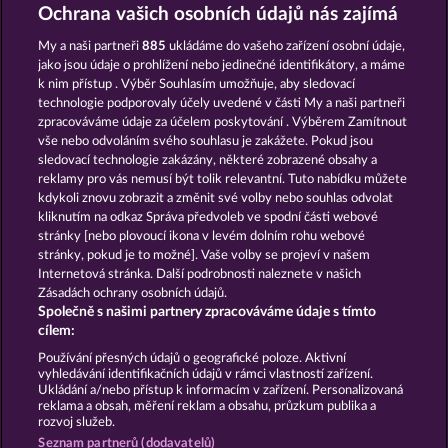
OLD FISHERMAN
BEER PARTY
Ochrana vašich osobních údajů nás zajímá
My a naši partneři
885
ukládáme do vašeho zařízení osobní údaje,
jako jsou údaje o prohlížení nebo jedinečné identifikátory, a máme
k nim přístup . Výběr Souhlasím umožňuje, aby sledovací
technologie podporovaly účely uvedené v části My a naši partneři
zpracováváme údaje za účelem poskytování . Výběrem Zamítnout
vše nebo odvoláním svého souhlasu je zakážete. Pokud jsou
5 EMBER WILDS
SUPER DUPER MOORHUHN
sledovací technologie zakázány, některé zobrazené obsahy a
reklamy pro vás nemusí být tolik relevantní. Tuto nabídku můžete
kdykoli znovu zobrazit a změnit své volby nebo souhlas odvolat
kliknutím na odkaz Správa předvoleb ve spodní části webové
Podmínky
Prohlášení o ochraně údajů
stránky [nebo plovoucí ikona v levém dolním rohu webové
stránky, pokud je to možné]. Vaše volby se projeví v našem
Kontakt
Společnost
Časté dotazy
Internetová stránka. Další podrobnosti naleznete v našich
Zásadách ochrany osobních údajů.
Společně s našimi partnery zpracováváme údaje s tímto
Facebook
cílem:
Podat Žádost o Odstoupení
Používání přesných údajů o geografické poloze. Aktivní
vyhledávání identifikačních údajů v rámci vlastností zařízení.
Ukládání a/nebo přístup k informacím v zařízení. Personalizovaná
reklama a obsah, měření reklam a obsahu, průzkum publika a
rozvoj služeb.
Seznam partnerů (dodavatelů)