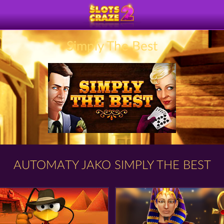
Simply The Best
AUTOMATY JAKO SIMPLY THE BEST