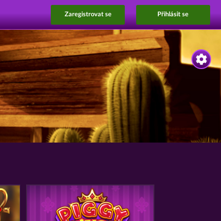
Zaregistrovat se
Přihlásit se