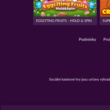
EGGCITING FRUITS - HOLD & SPIN
SUP
Podmínky
Pro
Sociální kasinové hry jsou určeny výhr