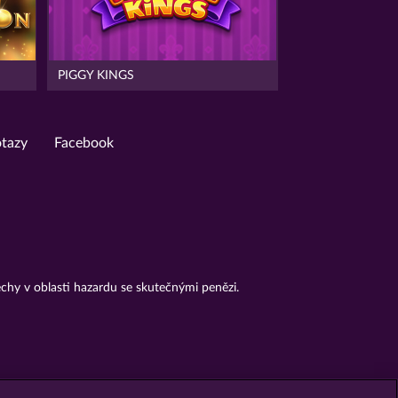
PIGGY KINGS
otazy
Facebook
chy v oblasti hazardu se skutečnými penězi.