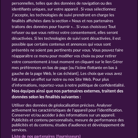
WILD RAPA NUI
MAJESTIC KING
personnelles, telles que des données de navigation ou des
identifiants uniques, sur votre appareil . Si vous sélectionnez
J'accepte, les technologies de suivi prendront en charge les
finalités affichées dans la section « Nous et nos partenaires
traitons des données pour fournir ». . Si vous choisissez Tout
refuser ou que vous retirez votre consentement, elles seront
désactivées. Si les technologies de suivi sont désactivées, il est
possible que certains contenus et annonces qui vous sont
BLACK BEAUTY
SAVANNA MOON
présentés ne soient pas pertinents pour vous. Vous pouvez faire
réapparaître ce menu pour modifier vos choix ou pour retirer
votre consentement à tout moment en cliquant sur le lien Gérer
mes préférences en bas de page [ou l'icône flottante en bas à
CGU
Charte de confidentialité
gauche de la page Web, le cas échéant]. Les choix que vous avez
fait aurons un effet sur notre ou nos Site Web. Pour plus
Mentions légales
Société
FAQ
d’informations, reportez-vous à notre politique de confidentialité.
Nos équipes ainsi que nos partenaires externes, traitent des
Facebook
données selon les finalités suivantes :
Utiliser des données de géolocalisation précises. Analyser
Envoyer la demande de rétractation
activement les caractéristiques de l’appareil pour l’identification.
Conserver et/ou accéder à des informations sur un appareil.
Publicités et contenu personnalisés, mesure de performance des
publicités et du contenu, études d’audience et développement de
services.
Liste de nos partenaires (fournisseurs)