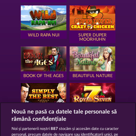
WILD RAPA NUI
SUPER DUPER
MOORHUHN
BOOK OF THE AGES
BEAUTIFUL NATURE
Nouă ne pasă ca datele tale personale să
SIMPLY THE BEST
ROYAL SEVEN
rămână confidențiale
Noi și partenerii noștri
887
stocăm și accesăm date cu caracter
personal, precum datele de navigare sau identificatorii unici, pe