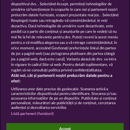
dispozitivul dvs. . Selectând Accept, permiteți tehnologiilor de
urmărire să funcționeze în scopurile în care noi și partenerii noștri
GOLDEN EI OF
FOREVER
prelucrăm datele furnizate, scopuri prezentate mai jos. . Selectând
MOORHUHN
DIAMONDS
Respingeți toate sau retragându-vă consimțământul, le veți
dezactiva. Dacă tehnologiile de urmărire sunt dezactivate, este
Afișează toate jocurile
posibil ca o parte din conținut și anunțurile pe care le vedeți să nu
mai fie la fel de relevante pentru dvs. Puteți reveni la acest meniu
Termeni și condiții
pentru a vă modifica alegerea sau a vă retrage consimțământul, în
orice moment, accesând Gestionați preferințele linkul din partea
de jos a paginii web [sau pictograma plutitoare din partea stângă
Declarație de confidențialitate
jos a paginii web, dacă este cazul]. Varianta aleasă de dvs. va intra
în vigoare în cadrul Site-ul web. Pentru detalii suplimentare, vă
Asistență tehnică
Firmă
rugăm să ne consultați politica privind confidențialitatea.
Atât noi, cât și partenerii noștri prelucrăm datele pentru a
Întrebări frecvente
Facebook
oferi:
Utilizarea unor date precise de geolocație. Scanarea activă a
caracteristicilor dispozitivului pentru identificare. Stocarea și/sau
Trimite Cererea de Retragere
accesarea informațiilor de pe un dispozitiv. Publicitate și conținut
personalizat, măsurători ale publicității și de conținut, cercetarea
audienței și dezvoltarea serviciilor.
Listă parteneri (furnizori)
Jocurile din cazinoul de socializare au ca unic scop
Accept