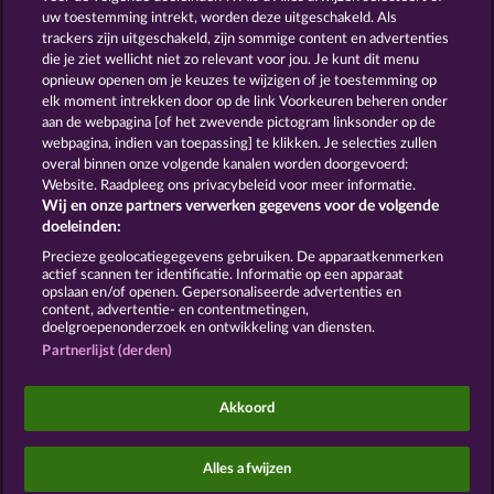
uw toestemming intrekt, worden deze uitgeschakeld. Als
trackers zijn uitgeschakeld, zijn sommige content en advertenties
GOLDEN EI OF
FOREVER
die je ziet wellicht niet zo relevant voor jou. Je kunt dit menu
MOORHUHN
DIAMONDS
opnieuw openen om je keuzes te wijzigen of je toestemming op
Toon alle spelletjes
elk moment intrekken door op de link Voorkeuren beheren onder
aan de webpagina [of het zwevende pictogram linksonder op de
webpagina, indien van toepassing] te klikken. Je selecties zullen
Algemene voorwaarden
Privacyverklaring
overal binnen onze volgende kanalen worden doorgevoerd:
Website. Raadpleeg ons privacybeleid voor meer informatie.
Wij en onze partners verwerken gegevens voor de volgende
Colofon
Bedrijf
FAQ
Facebook
doeleinden:
Terugbetalingsverzoek indienen
Precieze geolocatiegegevens gebruiken. De apparaatkenmerken
actief scannen ter identificatie. Informatie op een apparaat
opslaan en/of openen. Gepersonaliseerde advertenties en
content, advertentie- en contentmetingen,
doelgroepenonderzoek en ontwikkeling van diensten.
Partnerlijst (derden)
Sociale casino games zijn enkel bedoeld voor
entertainment en hebben absoluut geen enkele
Akkoord
invloed op mogelijk toekomstig succes in het
gokken met echt geld.
©2026 Whow Games GmbH
Alles afwijzen