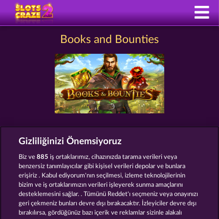
Books and Bounties
Hüküm ve Koşullar
Gizlilik Beyanı
Künye
Gizliliğinizi Önemsiyoruz
Şirket
SSS
Facebook
Biz ve
885
iş ortaklarımız, cihazınızda tarama verileri veya
benzersiz tanımlayıcılar gibi kişisel verileri depolar ve bunlara
erişiriz . Kabul ediyorum'nın seçilmesi, izleme teknolojilerinin
İptal talebini gönder
bizim ve iş ortaklarımızın verileri işleyerek sunma amaçlarını
desteklemesini sağlar. . Tümünü Reddet'ı seçmeniz veya onayınızı
geri çekmeniz bunları devre dışı bırakacaktır. İzleyiciler devre dışı
bırakılırsa, gördüğünüz bazı içerik ve reklamlar sizinle alakalı