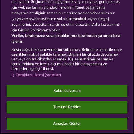
olmayabilir. Seçimlerinizi değiştirmek veya onayınızı geri çekmek
için web sayfasının altındaki Tercihleri Yönet bağlantısına
Sosyal casino oyunları sadece eğlence amaçlıdır ve
tıklayarak istediğiniz zaman bu menüye yeniden dönebilirsiniz
gerçek parayla oynanan kumar oyunlarında
[veya varsa web sayfasının sol alt kısmındaki kayan simge].
gelecekte elde edilebilecek olası başarılar üzerinde
kesinlikle hiçbir etkisi yoktur.
Seçimleriniz Website'mız için de etkili olacaktır. Daha fazla ayrıntı
©2026 Whow Games GmbH
için Gizlilik Politikamıza bakın.
Veriler, tarafımızca veya ortaklarımız tarafından şu amaçlarla
işlenir:
Kesin coğrafi konum verilerini kullanmak. Belirleme amacı ile cihaz
özelliklerini aktif şekilde taramak. Bilgileri bir cihazda depolamak
ve/veya onlara cihazdan erişmek. Kişiselleştirilmiş reklam ve
içerik, reklam ve içerik ölçümü, hedef kitle araştırması ve
hizmetlerin geliştirilmesi.
İş Ortakları Listesi (satıcılar)
Kabul ediyorum
Tümünü Reddet
Amaçları Göster