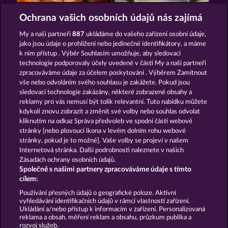
MAGIC BOOK
THE BLACK BOOK OF PIRATES
Ochrana vašich osobních údajů nás zajímá
My a naši partneři
887
ukládáme do vašeho zařízení osobní údaje,
jako jsou údaje o prohlížení nebo jedinečné identifikátory, a máme
k nim přístup . Výběr Souhlasím umožňuje, aby sledovací
technologie podporovaly účely uvedené v části My a naši partneři
zpracováváme údaje za účelem poskytování . Výběrem Zamítnout
vše nebo odvoláním svého souhlasu je zakážete. Pokud jsou
MAGIC BOOK 6
BALTHAZAR
sledovací technologie zakázány, některé zobrazené obsahy a
reklamy pro vás nemusí být tolik relevantní. Tuto nabídku můžete
kdykoli znovu zobrazit a změnit své volby nebo souhlas odvolat
kliknutím na odkaz Správa předvoleb ve spodní části webové
Podmínky
Prohlášení o ochraně údajů
stránky [nebo plovoucí ikona v levém dolním rohu webové
stránky, pokud je to možné]. Vaše volby se projeví v našem
Kontakt
Společnost
Časté dotazy
Internetová stránka. Další podrobnosti naleznete v našich
Zásadách ochrany osobních údajů.
Společně s našimi partnery zpracováváme údaje s tímto
Facebook
cílem:
Podat Žádost o Odstoupení
Používání přesných údajů o geografické poloze. Aktivní
vyhledávání identifikačních údajů v rámci vlastností zařízení.
Ukládání a/nebo přístup k informacím v zařízení. Personalizovaná
reklama a obsah, měření reklam a obsahu, průzkum publika a
rozvoj služeb.