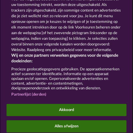
uw toestemming intrekt, worden deze uitgeschakeld. Als
trackers zijn uitgeschakeld, zijn sommige content en advertenties
GOLDEN EI OF
FOREVER
die je ziet wellicht niet zo relevant voor jou. Je kunt dit menu
MOORHUHN
DIAMONDS
opnieuw openen om je keuzes te wijzigen of je toestemming op
Toon alle spelletjes
elk moment intrekken door op de link Voorkeuren beheren onder
aan de webpagina [of het zwevende pictogram linksonder op de
webpagina, indien van toepassing] te klikken. Je selecties zullen
Algemene voorwaarden
Privacyverklaring
overal binnen onze volgende kanalen worden doorgevoerd:
Website. Raadpleeg ons privacybeleid voor meer informatie.
Wij en onze partners verwerken gegevens voor de volgende
Colofon
Bedrijf
FAQ
Facebook
doeleinden:
Terugbetalingsverzoek indienen
Precieze geolocatiegegevens gebruiken. De apparaatkenmerken
actief scannen ter identificatie. Informatie op een apparaat
opslaan en/of openen. Gepersonaliseerde advertenties en
content, advertentie- en contentmetingen,
doelgroepenonderzoek en ontwikkeling van diensten.
Partnerlijst (derden)
Sociale casino games zijn enkel bedoeld voor
entertainment en hebben absoluut geen enkele
Akkoord
invloed op mogelijk toekomstig succes in het
gokken met echt geld.
©2026 Whow Games GmbH
Alles afwijzen