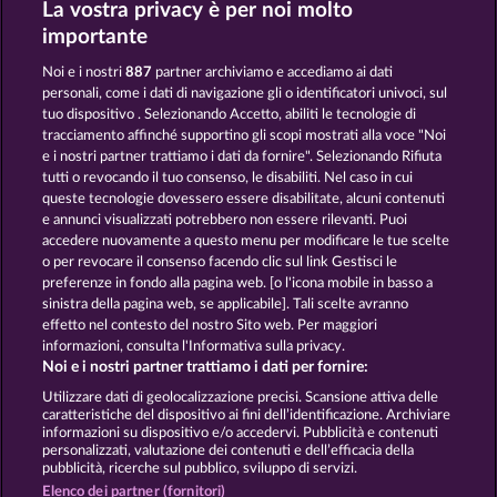
La vostra privacy è per noi molto
FANCY FRUITS
7 SUPERNOVA FRUITS
importante
Noi e i nostri
887
partner archiviamo e accediamo ai dati
personali, come i dati di navigazione gli o identificatori univoci, sul
tuo dispositivo . Selezionando Accetto, abiliti le tecnologie di
tracciamento affinché supportino gli scopi mostrati alla voce "Noi
e i nostri partner trattiamo i dati da fornire". Selezionando Rifiuta
FRUITS & WILDS 2
MAAAX DIAMONDS
tutti o revocando il tuo consenso, le disabiliti. Nel caso in cui
queste tecnologie dovessero essere disabilitate, alcuni contenuti
e annunci visualizzati potrebbero non essere rilevanti. Puoi
accedere nuovamente a questo menu per modificare le tue scelte
Termini e condizioni
o per revocare il consenso facendo clic sul link Gestisci le
preferenze in fondo alla pagina web. [o l'icona mobile in basso a
Informativa sulla privacy
Note legali
sinistra della pagina web, se applicabile]. Tali scelte avranno
effetto nel contesto del nostro Sito web. Per maggiori
Società
FAQ
Facebook
informazioni, consulta l'Informativa sulla privacy.
Noi e i nostri partner trattiamo i dati per fornire:
Invia richiesta di recesso
Utilizzare dati di geolocalizzazione precisi. Scansione attiva delle
caratteristiche del dispositivo ai fini dell’identificazione. Archiviare
informazioni su dispositivo e/o accedervi. Pubblicità e contenuti
personalizzati, valutazione dei contenuti e dell’efficacia della
pubblicità, ricerche sul pubblico, sviluppo di servizi.
Elenco dei partner (fornitori)