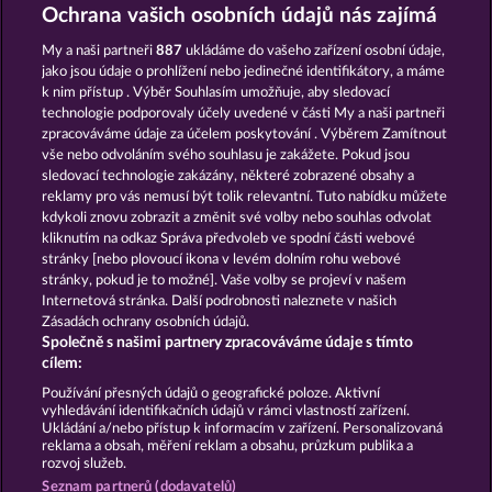
EXPLODIAC RHFP
FRUIT LOVE
Ochrana vašich osobních údajů nás zajímá
My a naši partneři
887
ukládáme do vašeho zařízení osobní údaje,
jako jsou údaje o prohlížení nebo jedinečné identifikátory, a máme
k nim přístup . Výběr Souhlasím umožňuje, aby sledovací
technologie podporovaly účely uvedené v části My a naši partneři
zpracováváme údaje za účelem poskytování . Výběrem Zamítnout
vše nebo odvoláním svého souhlasu je zakážete. Pokud jsou
7 SUPERNOVA FRUITS NEW LIMITS
JUICY JESTER
sledovací technologie zakázány, některé zobrazené obsahy a
reklamy pro vás nemusí být tolik relevantní. Tuto nabídku můžete
kdykoli znovu zobrazit a změnit své volby nebo souhlas odvolat
kliknutím na odkaz Správa předvoleb ve spodní části webové
Podmínky
Prohlášení o ochraně údajů
stránky [nebo plovoucí ikona v levém dolním rohu webové
stránky, pokud je to možné]. Vaše volby se projeví v našem
Kontakt
Společnost
Časté dotazy
Internetová stránka. Další podrobnosti naleznete v našich
Zásadách ochrany osobních údajů.
Společně s našimi partnery zpracováváme údaje s tímto
Facebook
cílem:
Podat Žádost o Odstoupení
Používání přesných údajů o geografické poloze. Aktivní
vyhledávání identifikačních údajů v rámci vlastností zařízení.
Ukládání a/nebo přístup k informacím v zařízení. Personalizovaná
reklama a obsah, měření reklam a obsahu, průzkum publika a
rozvoj služeb.
Seznam partnerů (dodavatelů)