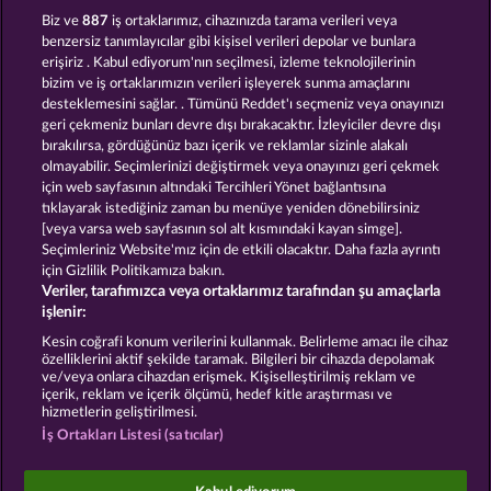
GATES OF PERSIA
PALACE OF TREASURES
Biz ve
887
iş ortaklarımız, cihazınızda tarama verileri veya
benzersiz tanımlayıcılar gibi kişisel verileri depolar ve bunlara
erişiriz . Kabul ediyorum'nın seçilmesi, izleme teknolojilerinin
bizim ve iş ortaklarımızın verileri işleyerek sunma amaçlarını
desteklemesini sağlar. . Tümünü Reddet'ı seçmeniz veya onayınızı
geri çekmeniz bunları devre dışı bırakacaktır. İzleyiciler devre dışı
bırakılırsa, gördüğünüz bazı içerik ve reklamlar sizinle alakalı
olmayabilir. Seçimlerinizi değiştirmek veya onayınızı geri çekmek
MAGIC BOOK 6
MAGIC BOOK
için web sayfasının altındaki Tercihleri Yönet bağlantısına
tıklayarak istediğiniz zaman bu menüye yeniden dönebilirsiniz
[veya varsa web sayfasının sol alt kısmındaki kayan simge].
Hüküm ve Koşullar
Gizlilik Beyanı
Künye
Seçimleriniz Website'mız için de etkili olacaktır. Daha fazla ayrıntı
için Gizlilik Politikamıza bakın.
Veriler, tarafımızca veya ortaklarımız tarafından şu amaçlarla
Şirket
SSS
Facebook
işlenir:
İptal talebini gönder
Kesin coğrafi konum verilerini kullanmak. Belirleme amacı ile cihaz
özelliklerini aktif şekilde taramak. Bilgileri bir cihazda depolamak
ve/veya onlara cihazdan erişmek. Kişiselleştirilmiş reklam ve
içerik, reklam ve içerik ölçümü, hedef kitle araştırması ve
hizmetlerin geliştirilmesi.
İş Ortakları Listesi (satıcılar)
Sosyal casino oyunları sadece eğlence amaçlıdır ve
gerçek parayla oynanan kumar oyunlarında