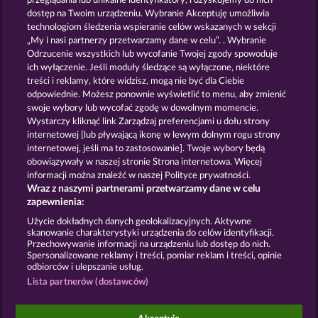
przeglądania lub unikalne identyfikatory, i uzyskujemy do nich
PALACE OF TREASURES
MAGIC BOOK 6
dostęp na Twoim urządzeniu. Wybranie Akceptuję umożliwia
technologiom śledzenia wspieranie celów wskazanych w sekcji
„My i nasi partnerzy przetwarzamy dane w celu”. . Wybranie
Odrzucenie wszystkich lub wycofanie Twojej zgody spowoduje
ich wyłączenie. Jeśli moduły śledzące są wyłączone, niektóre
treści i reklamy, które widzisz, mogą nie być dla Ciebie
odpowiednie. Możesz ponownie wyświetlić to menu, aby zmienić
swoje wybory lub wycofać zgodę w dowolnym momencie.
GATES OF PERSIA
MAGIC BOOK
Wystarczy kliknąć link Zarządzaj preferencjami u dołu strony
internetowej [lub pływającą ikonę w lewym dolnym rogu strony
internetowej, jeśli ma to zastosowanie]. Twoje wybory będą
Zasady i warunki
Polityka prywatności
obowiązywały w naszej stronie Strona internetowa. Więcej
informacji można znaleźć w naszej Polityce prywatności.
Wraz z naszymi partnerami przetwarzamy dane w celu
Nota prawna
Firma
FAQ
Facebook
zapewnienia:
Prześlij wniosek o wypłatę
Użycie dokładnych danych geolokalizacyjnych. Aktywne
skanowanie charakterystyki urządzenia do celów identyfikacji.
Przechowywanie informacji na urządzeniu lub dostęp do nich.
Spersonalizowane reklamy i treści, pomiar reklam i treści, opinie
odbiorców i ulepszanie usług.
Lista partnerów (dostawców)
Gry społecznościowe mają przeznaczenie czysto
rozrywkowe i nie mają absolutnie żadnego wpływu