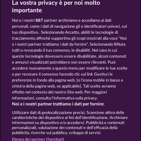
La vostra privacy è per noi molto
PALACE OF TREASURES
HORSEMEN
importante
Noi e i nostri
887
partner archiviamo e accediamo ai dati
personali, come i dati di navigazione gli o identificatori univoci, sul
tuo dispositivo . Selezionando Accetto, abiliti le tecnologie di
tracciamento affinché supportino gli scopi mostrati alla voce "Noi
e i nostri partner trattiamo i dati da fornire". Selezionando Rifiuta
GATES OF PERSIA
MAGIC BOOK 6
tutti o revocando il tuo consenso, le disabiliti. Nel caso in cui
queste tecnologie dovessero essere disabilitate, alcuni contenuti
e annunci visualizzati potrebbero non essere rilevanti. Puoi
accedere nuovamente a questo menu per modificare le tue scelte
Termini e condizioni
o per revocare il consenso facendo clic sul link Gestisci le
preferenze in fondo alla pagina web. [o l'icona mobile in basso a
Informativa sulla privacy
Note legali
sinistra della pagina web, se applicabile]. Tali scelte avranno
effetto nel contesto del nostro Sito web. Per maggiori
Società
FAQ
Facebook
informazioni, consulta l'Informativa sulla privacy.
Noi e i nostri partner trattiamo i dati per fornire:
Invia richiesta di recesso
Utilizzare dati di geolocalizzazione precisi. Scansione attiva delle
caratteristiche del dispositivo ai fini dell’identificazione. Archiviare
informazioni su dispositivo e/o accedervi. Pubblicità e contenuti
personalizzati, valutazione dei contenuti e dell’efficacia della
pubblicità, ricerche sul pubblico, sviluppo di servizi.
Elenco dei partner (fornitori)