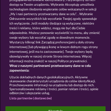
przeglądania lub unikalne identyfikatory, i uzyskujemy do nich
MALLORCA WILDS
40 SEVENS DIAMOND TREASURES
dostęp na Twoim urządzeniu. Wybranie Akceptuję umożliwia
technologiom śledzenia wspieranie celów wskazanych w sekcji
„My i nasi partnerzy przetwarzamy dane w celu”. . Wybranie
Odrzucenie wszystkich lub wycofanie Twojej zgody spowoduje
ich wyłączenie. Jeśli moduły śledzące są wyłączone, niektóre
treści i reklamy, które widzisz, mogą nie być dla Ciebie
odpowiednie. Możesz ponownie wyświetlić to menu, aby zmienić
swoje wybory lub wycofać zgodę w dowolnym momencie.
BLAZING STAR
FRUITS FIRST DIAMOND TREASURES
Wystarczy kliknąć link Zarządzaj preferencjami u dołu strony
internetowej [lub pływającą ikonę w lewym dolnym rogu strony
internetowej, jeśli ma to zastosowanie]. Twoje wybory będą
Zasady i warunki
Polityka prywatności
obowiązywały w naszej stronie Strona internetowa. Więcej
informacji można znaleźć w naszej Polityce prywatności.
Wraz z naszymi partnerami przetwarzamy dane w celu
Nota prawna
Firma
FAQ
Facebook
zapewnienia:
Prześlij wniosek o wypłatę
Użycie dokładnych danych geolokalizacyjnych. Aktywne
skanowanie charakterystyki urządzenia do celów identyfikacji.
Przechowywanie informacji na urządzeniu lub dostęp do nich.
Spersonalizowane reklamy i treści, pomiar reklam i treści, opinie
odbiorców i ulepszanie usług.
Lista partnerów (dostawców)
Gry społecznościowe mają przeznaczenie czysto
rozrywkowe i nie mają absolutnie żadnego wpływu