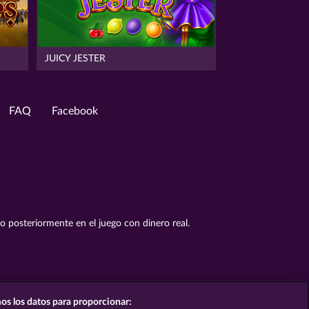
JUICY JESTER
FAQ
Facebook
to posteriormente en el juego con dinero real.
os los datos para proporcionar: