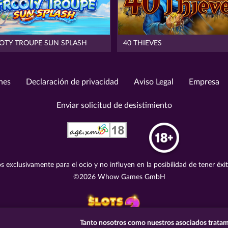
OTY TROUPE SUN SPLASH
40 THIEVES
nes
Declaración de privacidad
Aviso Legal
Empresa
Enviar solicitud de desistimiento
s exclusivamente para el ocio y no influyen en la posibilidad de tener éxi
©2026 Whow Games GmbH
Tanto nosotros como nuestros asociados tratam