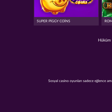
SUPER PIGGY COINS
ROM
Hüküm v
Sosyal casino oyunları sadece eğlence amaç