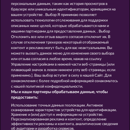
персональным данным, таким как история просмотров в
JACK POTTER & THE BOOK OF DYNASTIES 6
JACK POTTER AND THE BOOK OF DYNASTIES
браузере или уникальным идентификаторам, хранящимся на
вашем устройстве . Выбор Я принимаю позволяет
использовать технологии отслеживания для поддержки
описанных ниже целей, которые обрабатываются нами и
нашими партнерами для предоставления данных. . Выбор
Отклонить все или отзыв вашего согласия отключит их. В
случае отключения трекеров некоторый отображаемый
контент и реклама могут быть для вас неактуальными. Вы
CLEOPATRA'S CROWN
LUCKY PHARAOH WILD
можете вызвать данное меню для изменения своего выбора
или отзыва согласия в любое время, нажав на ссылку
Управление настройками в нижней части веб-страницы [или
плавающий значок в левом нижнем углу веб-страницы, если
Правила
КОНФИДЕНЦИАЛЬНОСТЬ
применимо.]. Ваш выбор вступит в силу в нашей Сайт. Для
ознакомления с более подробной информацией ознакомьтесь
О компании
Компания
ЧаВо
с нашей политикой конфиденциальности.
Мы и наши партнеры обрабатываем данные, чтобы
Facebook
предоставить:
Использование точных данных геолокации. Активное
Отправить Запрос об Отказе
сканирование характеристик устройства для идентификации.
Хранение и (или) доступ к информации на устройстве.
Персонализированная реклама и контент, определение
эффективности рекламы и контента, аналитические сведения
об аудитории и разработка сервисов.