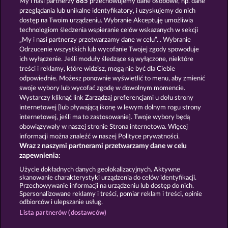
My i nasi partnerzy
885
przechowujemy dane osobowe, np. dane
przeglądania lub unikalne identyfikatory, i uzyskujemy do nich
JACK POTTER & THE BOOK OF DYNASTIES 6
PHARAOS RICHES
dostęp na Twoim urządzeniu. Wybranie Akceptuję umożliwia
technologiom śledzenia wspieranie celów wskazanych w sekcji
„My i nasi partnerzy przetwarzamy dane w celu”. . Wybranie
Odrzucenie wszystkich lub wycofanie Twojej zgody spowoduje
ich wyłączenie. Jeśli moduły śledzące są wyłączone, niektóre
treści i reklamy, które widzisz, mogą nie być dla Ciebie
odpowiednie. Możesz ponownie wyświetlić to menu, aby zmienić
swoje wybory lub wycofać zgodę w dowolnym momencie.
RAMSES BOOK
JACK POTTER AND THE BOOK OF DYNASTIES
Wystarczy kliknąć link Zarządzaj preferencjami u dołu strony
internetowej [lub pływającą ikonę w lewym dolnym rogu strony
internetowej, jeśli ma to zastosowanie]. Twoje wybory będą
Zasady i warunki
Polityka prywatności
obowiązywały w naszej stronie Strona internetowa. Więcej
informacji można znaleźć w naszej Polityce prywatności.
Wraz z naszymi partnerami przetwarzamy dane w celu
Nota prawna
Firma
FAQ
Facebook
zapewnienia:
Prześlij wniosek o wypłatę
Użycie dokładnych danych geolokalizacyjnych. Aktywne
skanowanie charakterystyki urządzenia do celów identyfikacji.
Przechowywanie informacji na urządzeniu lub dostęp do nich.
Spersonalizowane reklamy i treści, pomiar reklam i treści, opinie
odbiorców i ulepszanie usług.
Lista partnerów (dostawców)