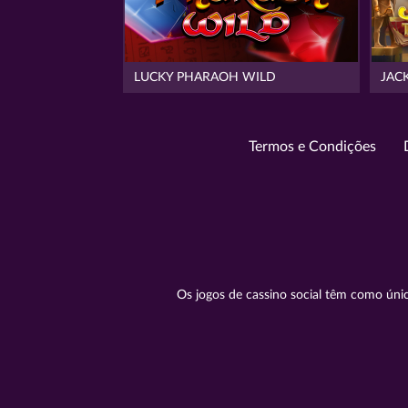
LUCKY PHARAOH WILD
Termos e Condições
Os jogos de cassino social têm como únic