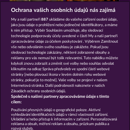
JACK POTTER AND THE BOOK OF DYNASTIES
MAGIC BOOK 6
Ochrana vašich osobních údajů nás zajímá
My a naši partneři
887
ukládáme do vašeho zařízení osobní údaje,
jako jsou údaje o prohlížení nebo jedinečné identifikátory, a máme
k nim přístup . Výběr Souhlasím umožňuje, aby sledovací
technologie podporovaly účely uvedené v části My a naši partneři
zpracováváme údaje za účelem poskytování . Výběrem Zamítnout
vše nebo odvoláním svého souhlasu je zakážete. Pokud jsou
MAGIC BOOK
THE BLACK BOOK OF PIRATES
sledovací technologie zakázány, některé zobrazené obsahy a
reklamy pro vás nemusí být tolik relevantní. Tuto nabídku můžete
kdykoli znovu zobrazit a změnit své volby nebo souhlas odvolat
kliknutím na odkaz Správa předvoleb ve spodní části webové
Podmínky
Prohlášení o ochraně údajů
stránky [nebo plovoucí ikona v levém dolním rohu webové
stránky, pokud je to možné]. Vaše volby se projeví v našem
Kontakt
Společnost
Časté dotazy
Internetová stránka. Další podrobnosti naleznete v našich
Zásadách ochrany osobních údajů.
Společně s našimi partnery zpracováváme údaje s tímto
Facebook
cílem:
Podat Žádost o Odstoupení
Používání přesných údajů o geografické poloze. Aktivní
vyhledávání identifikačních údajů v rámci vlastností zařízení.
Ukládání a/nebo přístup k informacím v zařízení. Personalizovaná
reklama a obsah, měření reklam a obsahu, průzkum publika a
rozvoj služeb.