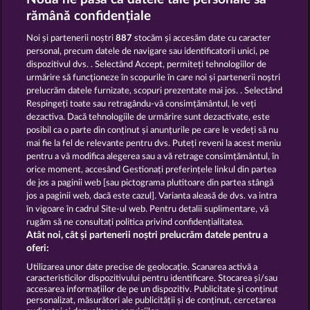
MAGIC BOOK
THE WARLOCKS BOOK
rămână confidențiale
Noi și partenerii noștri
887
stocăm și accesăm date cu caracter
personal, precum datele de navigare sau identificatorii unici, pe
dispozitivul dvs. . Selectând Accept, permiteți tehnologiilor de
urmărire să funcționeze în scopurile în care noi și partenerii noștri
prelucrăm datele furnizate, scopuri prezentate mai jos. . Selectând
Respingeți toate sau retragându-vă consimțământul, le veți
BOOKS AND BULLS
RAMSES BOOK
dezactiva. Dacă tehnologiile de urmărire sunt dezactivate, este
posibil ca o parte din conținut și anunțurile pe care le vedeți să nu
mai fie la fel de relevante pentru dvs. Puteți reveni la acest meniu
Termeni și condiții
pentru a vă modifica alegerea sau a vă retrage consimțământul, în
orice moment, accesând Gestionați preferințele linkul din partea
de jos a paginii web [sau pictograma plutitoare din partea stângă
Declarație de confidențialitate
jos a paginii web, dacă este cazul]. Varianta aleasă de dvs. va intra
în vigoare în cadrul Site-ul web. Pentru detalii suplimentare, vă
Asistență tehnică
Firmă
rugăm să ne consultați politica privind confidențialitatea.
Atât noi, cât și partenerii noștri prelucrăm datele pentru a
Întrebări frecvente
Facebook
oferi:
Utilizarea unor date precise de geolocație. Scanarea activă a
caracteristicilor dispozitivului pentru identificare. Stocarea și/sau
Trimite Cererea de Retragere
accesarea informațiilor de pe un dispozitiv. Publicitate și conținut
personalizat, măsurători ale publicității și de conținut, cercetarea