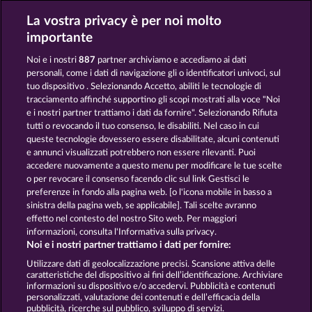
La vostra privacy è per noi molto
BALTHAZAR
BOOKS AND BOUNTIES
importante
Noi e i nostri
887
partner archiviamo e accediamo ai dati
personali, come i dati di navigazione gli o identificatori univoci, sul
tuo dispositivo . Selezionando Accetto, abiliti le tecnologie di
tracciamento affinché supportino gli scopi mostrati alla voce "Noi
e i nostri partner trattiamo i dati da fornire". Selezionando Rifiuta
JACK POTTER AND THE BOOK OF DYNASTIES
THE BLACK BOOK OF PIRATES
tutti o revocando il tuo consenso, le disabiliti. Nel caso in cui
queste tecnologie dovessero essere disabilitate, alcuni contenuti
e annunci visualizzati potrebbero non essere rilevanti. Puoi
accedere nuovamente a questo menu per modificare le tue scelte
Termini e condizioni
o per revocare il consenso facendo clic sul link Gestisci le
preferenze in fondo alla pagina web. [o l'icona mobile in basso a
Informativa sulla privacy
Note legali
sinistra della pagina web, se applicabile]. Tali scelte avranno
effetto nel contesto del nostro Sito web. Per maggiori
Società
FAQ
Facebook
informazioni, consulta l'Informativa sulla privacy.
Noi e i nostri partner trattiamo i dati per fornire:
Invia richiesta di recesso
Utilizzare dati di geolocalizzazione precisi. Scansione attiva delle
caratteristiche del dispositivo ai fini dell’identificazione. Archiviare
informazioni su dispositivo e/o accedervi. Pubblicità e contenuti
personalizzati, valutazione dei contenuti e dell’efficacia della
pubblicità, ricerche sul pubblico, sviluppo di servizi.