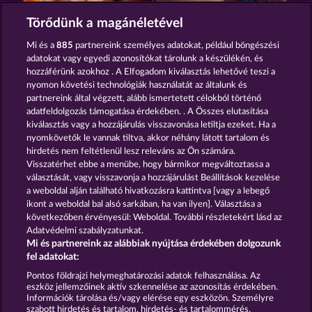
MAGIC BOOK
BOOK OF THE AGES
Törődünk a magánéletével
Mi és a
885
partnereink személyes adatokat, például böngészési
adatokat vagy egyedi azonosítókat tárolunk a készülékén, és
hozzáférünk azokhoz . A Elfogadom kiválasztás lehetővé teszi a
nyomon követési technológiák használatát az általunk és
partnereink által végzett, alább ismertetett célokból történő
adatfeldolgozás támogatása érdekében. . A Összes elutasítása
THE BLACK BOOK OF PIRATES
MAGIC BOOK 6
kiválasztás vagy a hozzájárulás visszavonása letiltja ezeket. Ha a
nyomkövetők le vannak tiltva, akkor néhány látott tartalom és
hirdetés nem feltétlenül lesz releváns az Ön számára.
Visszatérhet ebbe a menübe, hogy bármikor megváltoztassa a
Részvételi feltételek
választását, vagy visszavonja a hozzájárulást Beállítások kezelése
a weboldal alján található hivatkozásra kattintva [vagy a lebegő
Adatkezelési tájékoztató
Impresszum
ikont a weboldal bal alsó sarkában, ha van ilyen]. Választása a
következőben érvényesül: Weboldal. További részletekért lásd az
Adatvédelmi szabályzatunkat.
A cég
GYIK
Facebook
Mi és partnereink az alábbiak nyújtása érdekében dolgozunk
fel adatokat:
Visszavonási kérelem benyújtása
Pontos földrajzi helymeghatározási adatok felhasználása. Az
eszköz jellemzőinek aktív szkennelése az azonosítás érdekében.
Információk tárolása és/vagy elérése egy eszközön. Személyre
szabott hirdetés és tartalom, hirdetés- és tartalommérés,