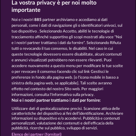
La vostra privacy è per noi molto
MALLORCA WILDS
SUPER PIGGY COINS
importante
Noi e i nostri
885
partner archiviamo e accediamo ai dati
personali, come i dati di navigazione gli o identificatori univoci, sul
tuo dispositivo . Selezionando Accetto, abiliti le tecnologie di
tracciamento affinché supportino gli scopi mostrati alla voce "Noi
e i nostri partner trattiamo i dati da fornire". Selezionando Rifiuta
ROMAN LEGION
OLD FISHERMAN
tutti o revocando il tuo consenso, le disabiliti. Nel caso in cui
queste tecnologie dovessero essere disabilitate, alcuni contenuti
e annunci visualizzati potrebbero non essere rilevanti. Puoi
accedere nuovamente a questo menu per modificare le tue scelte
Termini e condizioni
o per revocare il consenso facendo clic sul link Gestisci le
preferenze in fondo alla pagina web. [o l'icona mobile in basso a
Informativa sulla privacy
Note legali
sinistra della pagina web, se applicabile]. Tali scelte avranno
effetto nel contesto del nostro Sito web. Per maggiori
Società
FAQ
Facebook
informazioni, consulta l'Informativa sulla privacy.
Noi e i nostri partner trattiamo i dati per fornire:
Invia richiesta di recesso
Utilizzare dati di geolocalizzazione precisi. Scansione attiva delle
caratteristiche del dispositivo ai fini dell’identificazione. Archiviare
informazioni su dispositivo e/o accedervi. Pubblicità e contenuti
personalizzati, valutazione dei contenuti e dell’efficacia della
pubblicità, ricerche sul pubblico, sviluppo di servizi.
Elenco dei partner (fornitori)