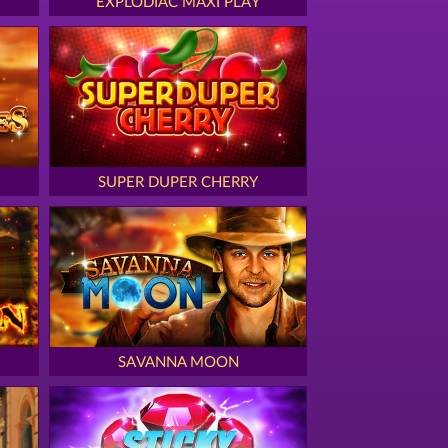
EXPLODIAC MAXI PLAY
SUPER DUPER CHERRY
SAVANNA MOON