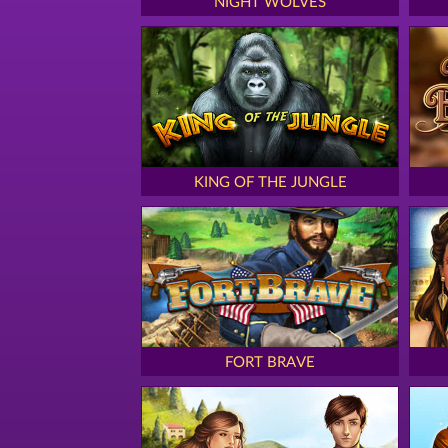
NIGHT WOLVES
KING OF THE JUNGLE
FORT BRAVE