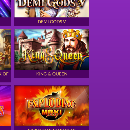
DEMI GODS V
K OF
KING & QUEEN