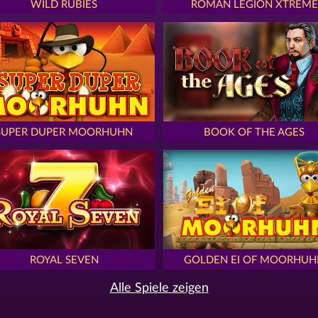
WILD RUBIES
ROMAN LEGION XTREME
SUPER DUPER MOORHUHN
BOOK OF THE AGES
ROYAL SEVEN
GOLDEN EI OF MOORHUH
Alle Spiele zeigen