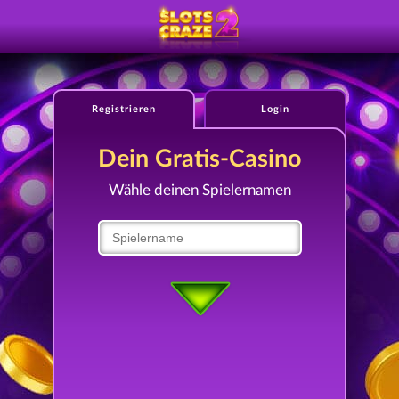
Registrieren
Login
Dein Gratis-Casino
Wähle deinen Spielernamen