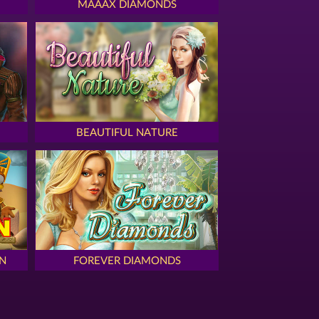
MAAAX DIAMONDS
BEAUTIFUL NATURE
N
FOREVER DIAMONDS