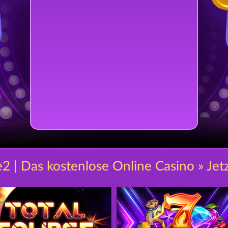
e2 | Das kostenlose Online Casino » Jetz