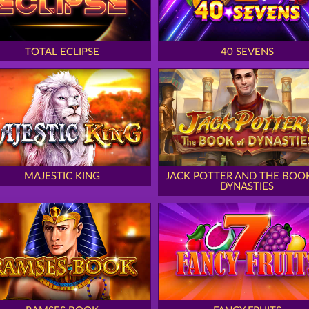
TOTAL ECLIPSE
40 SEVENS
MAJESTIC KING
JACK POTTER AND THE BOO
DYNASTIES