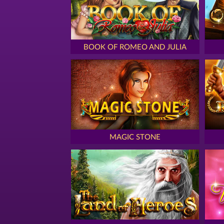
BOOK OF ROMEO AND JULIA
MAGIC STONE