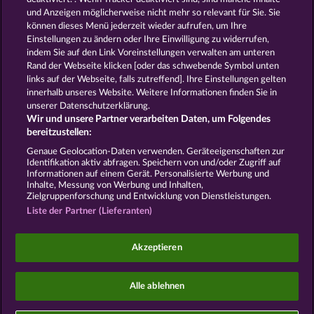
und Anzeigen möglicherweise nicht mehr so ​​relevant für Sie. Sie
können dieses Menü jederzeit wieder aufrufen, um Ihre
GOLDEN EI OF
FOREVER
Einstellungen zu ändern oder Ihre Einwilligung zu widerrufen,
MOORHUHN
DIAMONDS
indem Sie auf den Link Voreinstellungen verwalten am unteren
Alle Spiele zeigen
Rand der Webseite klicken [oder das schwebende Symbol unten
links auf der Webseite, falls zutreffend]. Ihre Einstellungen gelten
innerhalb unseres Website. Weitere Informationen finden Sie in
AGB
Datenschutz
Impressum
unserer Datenschutzerklärung.
Wir und unsere Partner verarbeiten Daten, um Folgendes
Unternehmensseite
FAQ
Facebook
bereitzustellen:
Genaue Geolocation-Daten verwenden. Geräteeigenschaften zur
Identifikation aktiv abfragen. Speichern von und/oder Zugriff auf
Widerruf einreichen
Informationen auf einem Gerät. Personalisierte Werbung und
Inhalte, Messung von Werbung und Inhalten,
Zielgruppenforschung und Entwicklung von Dienstleistungen.
Liste der Partner (Lieferanten)
Social Casino Spiele dienen der reinen Unterhaltung
Akzeptieren
und haben keinen Einfluss auf mögliche künftige
Erfolge bei Glücksspielen mit Geldeinsatz.
©2026 Whow Games GmbH
Alle ablehnen