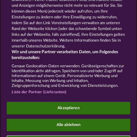
und Anzeigen möglicherweise nicht mehr so ​​relevant für Sie. Sie
können dieses Menü jederzeit wieder aufrufen, um Ihre
GOLDEN EI OF
FOREVER
Einstellungen zu ändern oder Ihre Einwilligung zu widerrufen,
MOORHUHN
DIAMONDS
indem Sie auf den Link Voreinstellungen verwalten am unteren
Alle Spiele zeigen
Rand der Webseite klicken [oder das schwebende Symbol unten
links auf der Webseite, falls zutreffend]. Ihre Einstellungen gelten
innerhalb unseres Website. Weitere Informationen finden Sie in
AGB
Datenschutz
Impressum
unserer Datenschutzerklärung.
Wir und unsere Partner verarbeiten Daten, um Folgendes
Unternehmensseite
FAQ
Facebook
bereitzustellen:
Genaue Geolocation-Daten verwenden. Geräteeigenschaften zur
Identifikation aktiv abfragen. Speichern von und/oder Zugriff auf
Widerruf einreichen
Informationen auf einem Gerät. Personalisierte Werbung und
Inhalte, Messung von Werbung und Inhalten,
Zielgruppenforschung und Entwicklung von Dienstleistungen.
Liste der Partner (Lieferanten)
Social Casino Spiele dienen der reinen Unterhaltung
Akzeptieren
und haben keinen Einfluss auf mögliche künftige
Erfolge bei Glücksspielen mit Geldeinsatz.
©2026 Whow Games GmbH
Alle ablehnen