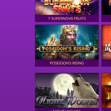
7 SUPERNOVA FRUITS
POSEIDON'S RISING