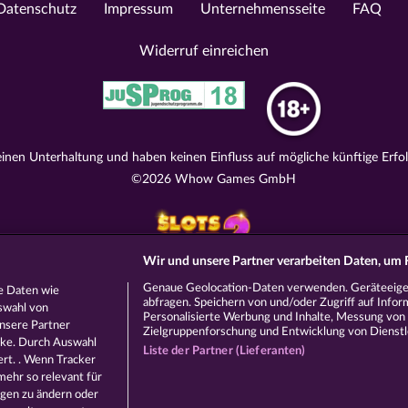
Datenschutz
Impressum
Unternehmensseite
FAQ
Widerruf einreichen
einen Unterhaltung und haben keinen Einfluss auf mögliche künftige Erfol
©2026 Whow Games GmbH
Wir und unsere Partner verarbeiten Daten, um F
Genaue Geolocation-Daten verwenden. Geräteeigens
e Daten wie
abfragen. Speichern von und/oder Zugriff auf Infor
swahl von
Personalisierte Werbung und Inhalte, Messung von
unsere Partner
Zielgruppenforschung und Entwicklung von Dienstl
cke. Durch Auswahl
Liste der Partner (Lieferanten)
ert. . Wenn Tracker
hr so ​​relevant für
ngen zu ändern oder