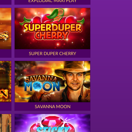
EXPLODIAC MAXI PLAY
SUPER DUPER CHERRY
SAVANNA MOON