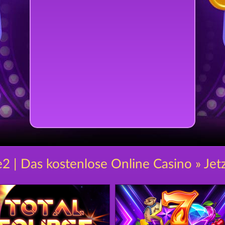
e2 | Das kostenlose Online Casino » Jetz