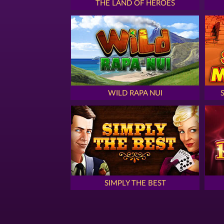
THE LAND OF HEROES
WILD RAPA NUI
SIMPLY THE BEST