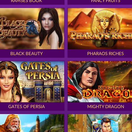
RAMSES BOOK
FANCY FRUITS
BLACK BEAUTY
PHARAOS RICHES
GATES OF PERSIA
MIGHTY DRAGON