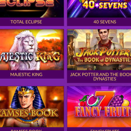
TOTAL ECLIPSE
40 SEVENS
MAJESTIC KING
JACK POTTER AND THE BOO
DYNASTIES