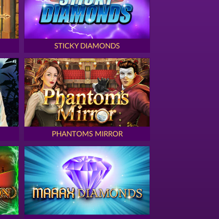
STICKY DIAMONDS
PHANTOMS MIRROR