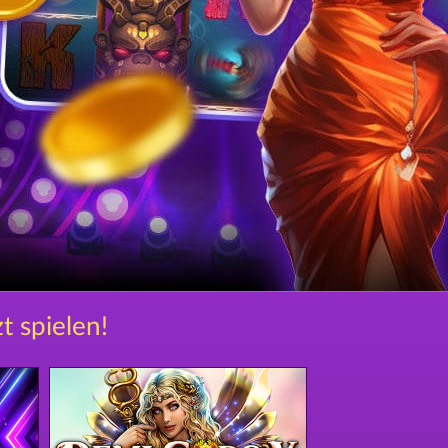
t spielen!