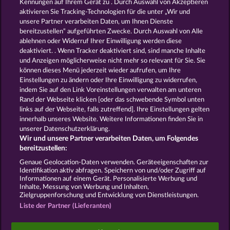
Kennungen auf Ihrem Gerät zu . Durch Auswahl von Akzeptieren
aktivieren Sie Tracking-Technologien für die unter „Wir und
THE LAND OF HEROES
MIGHTY DRAGON
unsere Partner verarbeiten Daten, um Ihnen Dienste
bereitzustellen“ aufgeführten Zwecke. Durch Auswahl von Alle
ablehnen oder Widerruf Ihrer Einwilligung werden diese
deaktiviert. . Wenn Tracker deaktiviert sind, sind manche Inhalte
und Anzeigen möglicherweise nicht mehr so ​​relevant für Sie. Sie
können dieses Menü jederzeit wieder aufrufen, um Ihre
Einstellungen zu ändern oder Ihre Einwilligung zu widerrufen,
MAGIC STONE
PHANTOMS MIRROR
indem Sie auf den Link Voreinstellungen verwalten am unteren
Rand der Webseite klicken [oder das schwebende Symbol unten
links auf der Webseite, falls zutreffend]. Ihre Einstellungen gelten
innerhalb unseres Website. Weitere Informationen finden Sie in
AGB
Datenschutz
Impressum
unserer Datenschutzerklärung.
Wir und unsere Partner verarbeiten Daten, um Folgendes
Unternehmensseite
FAQ
Facebook
bereitzustellen:
Genaue Geolocation-Daten verwenden. Geräteeigenschaften zur
Identifikation aktiv abfragen. Speichern von und/oder Zugriff auf
Widerruf einreichen
Informationen auf einem Gerät. Personalisierte Werbung und
Inhalte, Messung von Werbung und Inhalten,
Zielgruppenforschung und Entwicklung von Dienstleistungen.
Liste der Partner (Lieferanten)