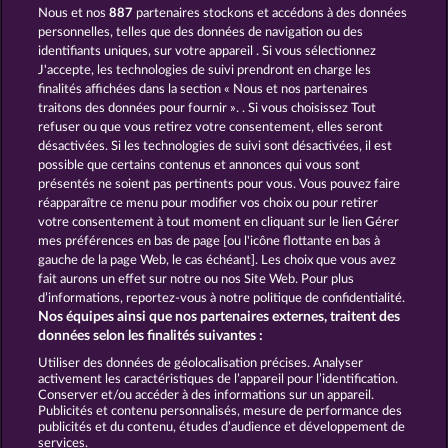
Nous et nos
887
partenaires stockons et accédons à des données
MALLORCA WILDS
SUPER DUPER CHERRY
personnelles, telles que des données de navigation ou des
identifiants uniques, sur votre appareil . Si vous sélectionnez
J'accepte, les technologies de suivi prendront en charge les
finalités affichées dans la section « Nous et nos partenaires
traitons des données pour fournir ». . Si vous choisissez Tout
refuser ou que vous retirez votre consentement, elles seront
désactivées. Si les technologies de suivi sont désactivées, il est
possible que certains contenus et annonces qui vous sont
FANCY FRUITS
FANCY FRUITS ROAR
présentés ne soient pas pertinents pour vous. Vous pouvez faire
réapparaître ce menu pour modifier vos choix ou pour retirer
votre consentement à tout moment en cliquant sur le lien Gérer
mes préférences en bas de page [ou l'icône flottante en bas à
CGU
Charte de confidentialité
gauche de la page Web, le cas échéant]. Les choix que vous avez
fait aurons un effet sur notre ou nos Site Web. Pour plus
Mentions légales
Société
FAQ
d’informations, reportez-vous à notre politique de confidentialité.
Nos équipes ainsi que nos partenaires externes, traitent des
Facebook
données selon les finalités suivantes :
Utiliser des données de géolocalisation précises. Analyser
Envoyer la demande de rétractation
activement les caractéristiques de l’appareil pour l’identification.
Conserver et/ou accéder à des informations sur un appareil.
Publicités et contenu personnalisés, mesure de performance des
publicités et du contenu, études d’audience et développement de
services.