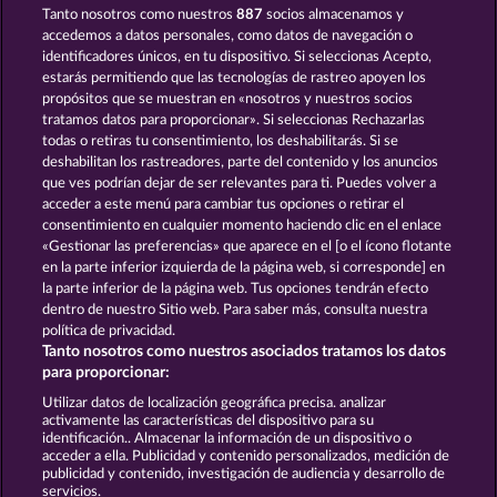
Tanto nosotros como nuestros
887
socios almacenamos y
5 EMBER WILDS
SUPER DUPER CHERRY
accedemos a datos personales, como datos de navegación o
identificadores únicos, en tu dispositivo. Si seleccionas Acepto,
estarás permitiendo que las tecnologías de rastreo apoyen los
propósitos que se muestran en «nosotros y nuestros socios
tratamos datos para proporcionar». Si seleccionas Rechazarlas
todas o retiras tu consentimiento, los deshabilitarás. Si se
deshabilitan los rastreadores, parte del contenido y los anuncios
que ves podrían dejar de ser relevantes para ti. Puedes volver a
ROYAL SEVEN
TOWER OF POWER
acceder a este menú para cambiar tus opciones o retirar el
consentimiento en cualquier momento haciendo clic en el enlace
«Gestionar las preferencias» que aparece en el [o el ícono flotante
en la parte inferior izquierda de la página web, si corresponde] en
Términos y condiciones
la parte inferior de la página web. Tus opciones tendrán efecto
dentro de nuestro Sitio web. Para saber más, consulta nuestra
Declaración de privacidad
Aviso Legal
política de privacidad.
Tanto nosotros como nuestros asociados tratamos los datos
Empresa
FAQ
Facebook
para proporcionar:
Utilizar datos de localización geográfica precisa. analizar
Enviar solicitud de desistimiento
activamente las características del dispositivo para su
identificación.. Almacenar la información de un dispositivo o
acceder a ella. Publicidad y contenido personalizados, medición de
publicidad y contenido, investigación de audiencia y desarrollo de
servicios.