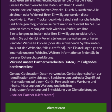
aktivieren Sie Tracking-Technologien für die unter „Wir und
MIGHTY 40
FROOTY TROUPE SUN SPLASH
unsere Partner verarbeiten Daten, um Ihnen Dienste
bereitzustellen“ aufgeführten Zwecke. Durch Auswahl von Alle
ablehnen oder Widerruf Ihrer Einwilligung werden diese
deaktiviert. . Wenn Tracker deaktiviert sind, sind manche Inhalte
und Anzeigen möglicherweise nicht mehr so ​​relevant für Sie. Sie
können dieses Menü jederzeit wieder aufrufen, um Ihre
Einstellungen zu ändern oder Ihre Einwilligung zu widerrufen,
40 SEVENS DIAMOND TREASURES
7 SUPERNOVA FRUITS NEW LIMITS
indem Sie auf den Link Voreinstellungen verwalten am unteren
Rand der Webseite klicken [oder das schwebende Symbol unten
links auf der Webseite, falls zutreffend]. Ihre Einstellungen gelten
innerhalb unseres Website. Weitere Informationen finden Sie in
AGB
Datenschutz
Impressum
unserer Datenschutzerklärung.
Wir und unsere Partner verarbeiten Daten, um Folgendes
Unternehmensseite
FAQ
Facebook
bereitzustellen:
Genaue Geolocation-Daten verwenden. Geräteeigenschaften zur
Identifikation aktiv abfragen. Speichern von und/oder Zugriff auf
Widerruf einreichen
Informationen auf einem Gerät. Personalisierte Werbung und
Inhalte, Messung von Werbung und Inhalten,
Zielgruppenforschung und Entwicklung von Dienstleistungen.
Liste der Partner (Lieferanten)
Social Casino Spiele dienen der reinen Unterhaltung
Akzeptieren
und haben keinen Einfluss auf mögliche künftige