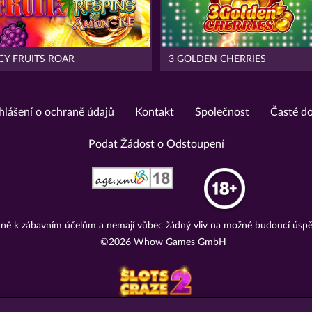
CY FRUITS ROAR
3 GOLDEN CHERRIES
hlášení o ochraně údajů
Kontakt
Společnost
Časté d
Podat Žádost o Odstoupení
adně k zábavním účelům a nemají vůbec žádný vliv na možné budoucí úspě
©2026 Whow Games GmbH