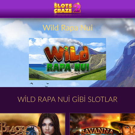
Wild Rapa Nui
WILD RAPA NUI GIBI SLOTLAR