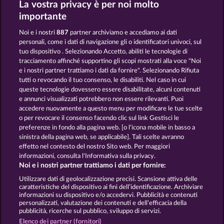
La vostra privacy è per noi molto
ATLANTIC WILDS
BLACK BEAUTY
importante
Noi e i nostri
887
partner archiviamo e accediamo ai dati
personali, come i dati di navigazione gli o identificatori univoci, sul
tuo dispositivo . Selezionando Accetto, abiliti le tecnologie di
tracciamento affinché supportino gli scopi mostrati alla voce "Noi
e i nostri partner trattiamo i dati da fornire". Selezionando Rifiuta
NIGHT WOLVES
SAVANNA MOON
tutti o revocando il tuo consenso, le disabiliti. Nel caso in cui
queste tecnologie dovessero essere disabilitate, alcuni contenuti
e annunci visualizzati potrebbero non essere rilevanti. Puoi
accedere nuovamente a questo menu per modificare le tue scelte
Termini e condizioni
o per revocare il consenso facendo clic sul link Gestisci le
preferenze in fondo alla pagina web. [o l'icona mobile in basso a
Informativa sulla privacy
Note legali
sinistra della pagina web, se applicabile]. Tali scelte avranno
effetto nel contesto del nostro Sito web. Per maggiori
Società
FAQ
Facebook
informazioni, consulta l'Informativa sulla privacy.
Noi e i nostri partner trattiamo i dati per fornire:
Invia richiesta di recesso
Utilizzare dati di geolocalizzazione precisi. Scansione attiva delle
caratteristiche del dispositivo ai fini dell’identificazione. Archiviare
informazioni su dispositivo e/o accedervi. Pubblicità e contenuti
personalizzati, valutazione dei contenuti e dell’efficacia della
pubblicità, ricerche sul pubblico, sviluppo di servizi.
Elenco dei partner (fornitori)