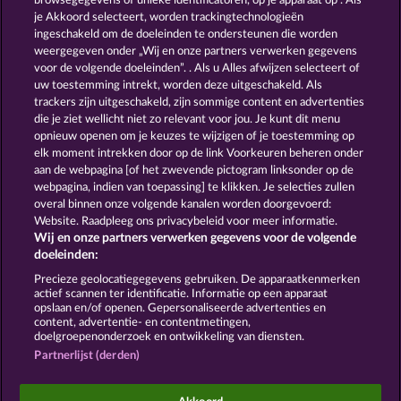
browsegegevens of unieke identificatoren, op je apparaat op . Als
DUCK SHOOTER
SAVANNA MOON
je Akkoord selecteert, worden trackingtechnologieën
ingeschakeld om de doeleinden te ondersteunen die worden
weergegeven onder „Wij en onze partners verwerken gegevens
voor de volgende doeleinden”. . Als u Alles afwijzen selecteert of
uw toestemming intrekt, worden deze uitgeschakeld. Als
trackers zijn uitgeschakeld, zijn sommige content en advertenties
die je ziet wellicht niet zo relevant voor jou. Je kunt dit menu
opnieuw openen om je keuzes te wijzigen of je toestemming op
MAJESTIC KING
GOLDEN EI OF MOORHUHN
elk moment intrekken door op de link Voorkeuren beheren onder
aan de webpagina [of het zwevende pictogram linksonder op de
webpagina, indien van toepassing] te klikken. Je selecties zullen
Algemene voorwaarden
Privacyverklaring
overal binnen onze volgende kanalen worden doorgevoerd:
Website. Raadpleeg ons privacybeleid voor meer informatie.
Wij en onze partners verwerken gegevens voor de volgende
Colofon
Bedrijf
FAQ
Facebook
doeleinden:
Terugbetalingsverzoek indienen
Precieze geolocatiegegevens gebruiken. De apparaatkenmerken
actief scannen ter identificatie. Informatie op een apparaat
opslaan en/of openen. Gepersonaliseerde advertenties en
content, advertentie- en contentmetingen,
doelgroepenonderzoek en ontwikkeling van diensten.
Partnerlijst (derden)
Sociale casino games zijn enkel bedoeld voor
entertainment en hebben absoluut geen enkele