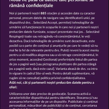
PIGGY KINGS
EGGCITING FRUITS - HOLD & SPIN
rămână confidențiale
Noi și partenerii noștri
885
stocăm și accesăm date cu caracter
personal, precum datele de navigare sau identificatorii unici, pe
dispozitivul dvs. . Selectând Accept, permiteți tehnologiilor de
urmărire să funcționeze în scopurile în care noi și partenerii noștri
prelucrăm datele furnizate, scopuri prezentate mai jos. . Selectând
Respingeți toate sau retragându-vă consimțământul, le veți
BEAUTIFUL NATURE
SUPER DUPER MOORHUHN
dezactiva. Dacă tehnologiile de urmărire sunt dezactivate, este
posibil ca o parte din conținut și anunțurile pe care le vedeți să nu
mai fie la fel de relevante pentru dvs. Puteți reveni la acest meniu
Termeni și condiții
pentru a vă modifica alegerea sau a vă retrage consimțământul, în
orice moment, accesând Gestionați preferințele linkul din partea
de jos a paginii web [sau pictograma plutitoare din partea stângă
Declarație de confidențialitate
jos a paginii web, dacă este cazul]. Varianta aleasă de dvs. va intra
în vigoare în cadrul Site-ul web. Pentru detalii suplimentare, vă
Asistență tehnică
Firmă
rugăm să ne consultați politica privind confidențialitatea.
Atât noi, cât și partenerii noștri prelucrăm datele pentru a
Întrebări frecvente
Facebook
oferi:
Utilizarea unor date precise de geolocație. Scanarea activă a
caracteristicilor dispozitivului pentru identificare. Stocarea și/sau
Trimite Cererea de Retragere
accesarea informațiilor de pe un dispozitiv. Publicitate și conținut
personalizat, măsurători ale publicității și de conținut, cercetarea