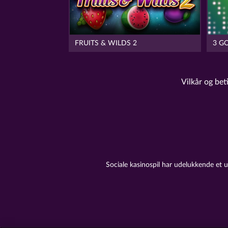
FRUITS & WILDS 2
3 G
Vilkår og bet
Sociale kasinospil har udelukkende et u