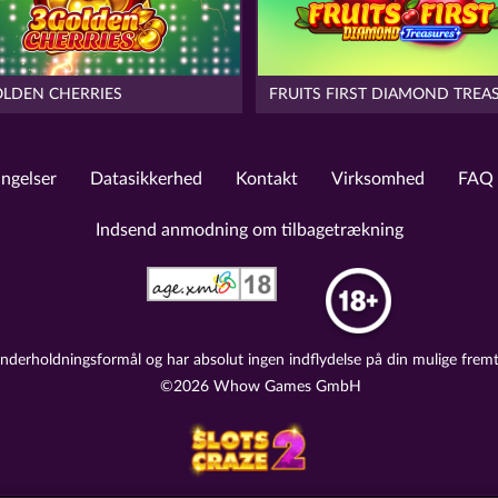
OLDEN CHERRIES
FRUITS FIRST DIAMOND TREA
ingelser
Datasikkerhed
Kontakt
Virksomhed
FAQ
Indsend anmodning om tilbagetrækning
nderholdningsformål og har absolut ingen indflydelse på din mulige fremt
©2026 Whow Games GmbH