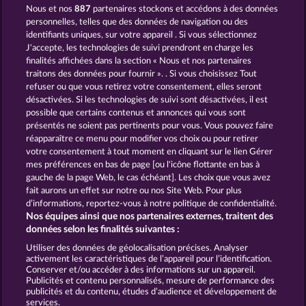
Nous et nos
887
partenaires stockons et accédons à des données
3 GOLDEN CHERRIES
TOTAL ECLIPSE
personnelles, telles que des données de navigation ou des
identifiants uniques, sur votre appareil . Si vous sélectionnez
J'accepte, les technologies de suivi prendront en charge les
finalités affichées dans la section « Nous et nos partenaires
traitons des données pour fournir ». . Si vous choisissez Tout
refuser ou que vous retirez votre consentement, elles seront
désactivées. Si les technologies de suivi sont désactivées, il est
possible que certains contenus et annonces qui vous sont
SUPER DUPER CHERRY
MIGHTY 40
présentés ne soient pas pertinents pour vous. Vous pouvez faire
réapparaître ce menu pour modifier vos choix ou pour retirer
votre consentement à tout moment en cliquant sur le lien Gérer
mes préférences en bas de page [ou l'icône flottante en bas à
CGU
Charte de confidentialité
gauche de la page Web, le cas échéant]. Les choix que vous avez
fait aurons un effet sur notre ou nos Site Web. Pour plus
Mentions légales
Société
FAQ
d’informations, reportez-vous à notre politique de confidentialité.
Nos équipes ainsi que nos partenaires externes, traitent des
Facebook
données selon les finalités suivantes :
Utiliser des données de géolocalisation précises. Analyser
Envoyer la demande de rétractation
activement les caractéristiques de l’appareil pour l’identification.
Conserver et/ou accéder à des informations sur un appareil.
Publicités et contenu personnalisés, mesure de performance des
publicités et du contenu, études d’audience et développement de
services.