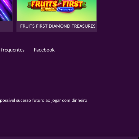
FRUITS FIRST DIAMOND TREASURES
 frequentes
Facebook
possível sucesso futuro ao jogar com dinheiro