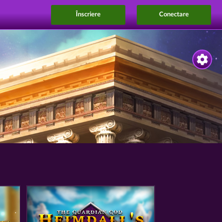
Înscriere
Conectare