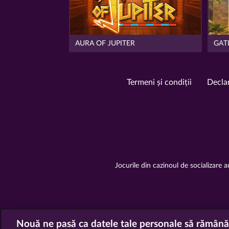
AURA OF JUPITER
GAT
Termeni și condiții
Declar
Jocurile din cazinoul de socializare au
Nouă ne pasă ca datele tale personale să rămână