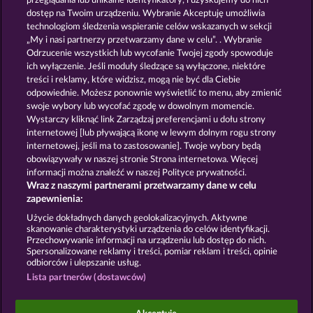
przeglądania lub unikalne identyfikatory, i uzyskujemy do nich
THE GUARDIAN GOD: HEIMDALL'S HORN
AURA OF JUPITER
dostęp na Twoim urządzeniu. Wybranie Akceptuję umożliwia
technologiom śledzenia wspieranie celów wskazanych w sekcji
„My i nasi partnerzy przetwarzamy dane w celu”. . Wybranie
Odrzucenie wszystkich lub wycofanie Twojej zgody spowoduje
ich wyłączenie. Jeśli moduły śledzące są wyłączone, niektóre
treści i reklamy, które widzisz, mogą nie być dla Ciebie
odpowiednie. Możesz ponownie wyświetlić to menu, aby zmienić
swoje wybory lub wycofać zgodę w dowolnym momencie.
MEDUSA'S LAIR
DEMI GODS IV - THE GOLDEN ERA
Wystarczy kliknąć link Zarządzaj preferencjami u dołu strony
internetowej [lub pływającą ikonę w lewym dolnym rogu strony
internetowej, jeśli ma to zastosowanie]. Twoje wybory będą
Zasady i warunki
Polityka prywatności
obowiązywały w naszej stronie Strona internetowa. Więcej
informacji można znaleźć w naszej Polityce prywatności.
Wraz z naszymi partnerami przetwarzamy dane w celu
Nota prawna
Firma
FAQ
Facebook
zapewnienia:
Prześlij wniosek o wypłatę
Użycie dokładnych danych geolokalizacyjnych. Aktywne
skanowanie charakterystyki urządzenia do celów identyfikacji.
Przechowywanie informacji na urządzeniu lub dostęp do nich.
Spersonalizowane reklamy i treści, pomiar reklam i treści, opinie
odbiorców i ulepszanie usług.
Lista partnerów (dostawców)
Gry społecznościowe mają przeznaczenie czysto
rozrywkowe i nie mają absolutnie żadnego wpływu