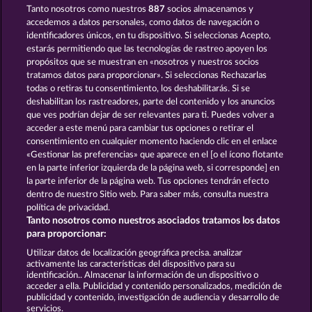
Tanto nosotros como nuestros
887
socios almacenamos y
THE GUARDIAN GOD: HEIMDALL'S HORN
POSEIDON'S RISING
accedemos a datos personales, como datos de navegación o
identificadores únicos, en tu dispositivo. Si seleccionas Acepto,
estarás permitiendo que las tecnologías de rastreo apoyen los
propósitos que se muestran en «nosotros y nuestros socios
tratamos datos para proporcionar». Si seleccionas Rechazarlas
todas o retiras tu consentimiento, los deshabilitarás. Si se
deshabilitan los rastreadores, parte del contenido y los anuncios
que ves podrían dejar de ser relevantes para ti. Puedes volver a
AURA OF JUPITER
MEDUSA'S LAIR
acceder a este menú para cambiar tus opciones o retirar el
consentimiento en cualquier momento haciendo clic en el enlace
«Gestionar las preferencias» que aparece en el [o el ícono flotante
en la parte inferior izquierda de la página web, si corresponde] en
Términos y condiciones
la parte inferior de la página web. Tus opciones tendrán efecto
dentro de nuestro Sitio web. Para saber más, consulta nuestra
Declaración de privacidad
Aviso Legal
política de privacidad.
Tanto nosotros como nuestros asociados tratamos los datos
Empresa
FAQ
Facebook
para proporcionar:
Utilizar datos de localización geográfica precisa. analizar
Enviar solicitud de desistimiento
activamente las características del dispositivo para su
identificación.. Almacenar la información de un dispositivo o
acceder a ella. Publicidad y contenido personalizados, medición de
publicidad y contenido, investigación de audiencia y desarrollo de
servicios.