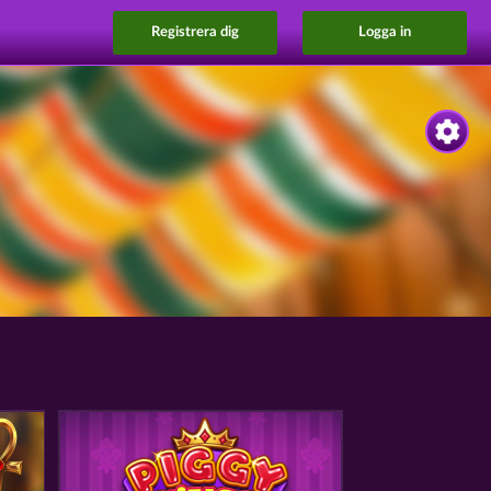
Registrera dig
Logga in