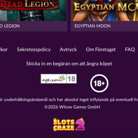
D LEGION
EGYPTIAN MOON
lkor
Sekretesspolicy
Avtryck
Om Företaget
FAQ
Skicka in en begäran om att ångra köpet
ör underhållningsändamål och har absolut inget inflytande på eventuell fr
©2026 Whow Games GmbH