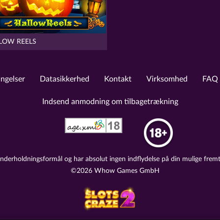
LOW REELS
ingelser
Datasikkerhed
Kontakt
Virksomhed
FAQ
Indsend anmodning om tilbagetrækning
nderholdningsformål og har absolut ingen indflydelse på din mulige fremt
©2026 Whow Games GmbH