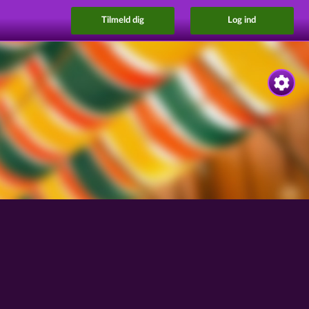
Tilmeld dig
Log ind