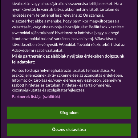
HALLOW REELS
SNEGUROCHKA
kiválasztás vagy a hozzájárulás visszavonása letiltja ezeket. Ha a
nyomkövetők le vannak tiltva, akkor néhány látott tartalom és
hirdetés nem feltétlenül lesz releváns az Ön számára.
Visszatérhet ebbe a menübe, hogy bármikor megváltoztassa a
Részvételi feltételek
választását, vagy visszavonja a hozzájárulást Beállítások kezelése
a weboldal alján található hivatkozásra kattintva [vagy a lebegő
Adatkezelési tájékoztató
Impresszum
ikont a weboldal bal alsó sarkában, ha van ilyen]. Választása a
következőben érvényesül: Weboldal. További részletekért lásd az
Adatvédelmi szabályzatunkat.
A cég
GYIK
Facebook
Mi és partnereink az alábbiak nyújtása érdekében dolgozunk
fel adatokat:
Visszavonási kérelem benyújtása
Pontos földrajzi helymeghatározási adatok felhasználása. Az
eszköz jellemzőinek aktív szkennelése az azonosítás érdekében.
Információk tárolása és/vagy elérése egy eszközön. Személyre
szabott hirdetés és tartalom, hirdetés- és tartalommérés,
közönségkutatás és szolgáltatásfejlesztés.
Partnerek listája (szállítók)
A közösségi kaszinójátékok kizárólag szórakoztatási
célt szolgálnak, és azok egyáltalán nem
befolyásolják, hogy a játékos a jövőben valódi
Elfogadom
pénzzel mennyire lesz sikeres a szerencsejáték
terén.
©2026 Whow Games GmbH
Összes elutasítása