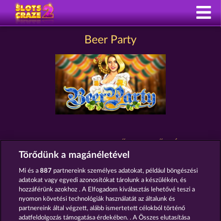
Beer Party
BEER PARTY JELLEGŰ NYERŐGÉPEK
Törődünk a magánéletével
Mi és a
887
partnereink személyes adatokat, például böngészési
adatokat vagy egyedi azonosítókat tárolunk a készülékén, és
hozzáférünk azokhoz . A Elfogadom kiválasztás lehetővé teszi a
nyomon követési technológiák használatát az általunk és
partnereink által végzett, alább ismertetett célokból történő
adatfeldolgozás támogatása érdekében. . A Összes elutasítása