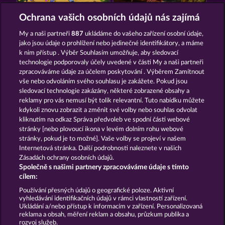
MALLORCA WILDS
OLD FISHERMAN
Ochrana vašich osobních údajů nás zajímá
My a naši partneři
887
ukládáme do vašeho zařízení osobní údaje,
jako jsou údaje o prohlížení nebo jedinečné identifikátory, a máme
k nim přístup . Výběr Souhlasím umožňuje, aby sledovací
technologie podporovaly účely uvedené v části My a naši partneři
zpracováváme údaje za účelem poskytování . Výběrem Zamítnout
vše nebo odvoláním svého souhlasu je zakážete. Pokud jsou
BALTHAZAR
PIGGY COLLECT MULTIPLY
sledovací technologie zakázány, některé zobrazené obsahy a
reklamy pro vás nemusí být tolik relevantní. Tuto nabídku můžete
kdykoli znovu zobrazit a změnit své volby nebo souhlas odvolat
kliknutím na odkaz Správa předvoleb ve spodní části webové
Podmínky
Prohlášení o ochraně údajů
stránky [nebo plovoucí ikona v levém dolním rohu webové
stránky, pokud je to možné]. Vaše volby se projeví v našem
Kontakt
Společnost
Časté dotazy
Internetová stránka. Další podrobnosti naleznete v našich
Zásadách ochrany osobních údajů.
Společně s našimi partnery zpracováváme údaje s tímto
Facebook
cílem:
Podat Žádost o Odstoupení
Používání přesných údajů o geografické poloze. Aktivní
vyhledávání identifikačních údajů v rámci vlastností zařízení.
Ukládání a/nebo přístup k informacím v zařízení. Personalizovaná
reklama a obsah, měření reklam a obsahu, průzkum publika a
rozvoj služeb.