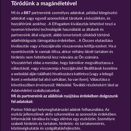
MIGHTY DRAGON
VALKYRIES - THE NIBELUNG LEGENDS
Törődünk a magánéletével
Mi és a
887
partnereink személyes adatokat, például böngészési
adatokat vagy egyedi azonosítókat tárolunk a készülékén, és
hozzáférünk azokhoz . A Elfogadom kiválasztás lehetővé teszi a
nyomon követési technológiák használatát az általunk és
partnereink által végzett, alább ismertetett célokból történő
adatfeldolgozás támogatása érdekében. . A Összes elutasítása
CRYSTAL BALL
PHANTOMS MIRROR
kiválasztás vagy a hozzájárulás visszavonása letiltja ezeket. Ha a
nyomkövetők le vannak tiltva, akkor néhány látott tartalom és
hirdetés nem feltétlenül lesz releváns az Ön számára.
Visszatérhet ebbe a menübe, hogy bármikor megváltoztassa a
Részvételi feltételek
választását, vagy visszavonja a hozzájárulást Beállítások kezelése
a weboldal alján található hivatkozásra kattintva [vagy a lebegő
Adatkezelési tájékoztató
Impresszum
ikont a weboldal bal alsó sarkában, ha van ilyen]. Választása a
következőben érvényesül: Weboldal. További részletekért lásd az
Adatvédelmi szabályzatunkat.
A cég
GYIK
Facebook
Mi és partnereink az alábbiak nyújtása érdekében dolgozunk
fel adatokat:
Visszavonási kérelem benyújtása
Pontos földrajzi helymeghatározási adatok felhasználása. Az
eszköz jellemzőinek aktív szkennelése az azonosítás érdekében.
Információk tárolása és/vagy elérése egy eszközön. Személyre
szabott hirdetés és tartalom, hirdetés- és tartalommérés,
közönségkutatás és szolgáltatásfejlesztés.