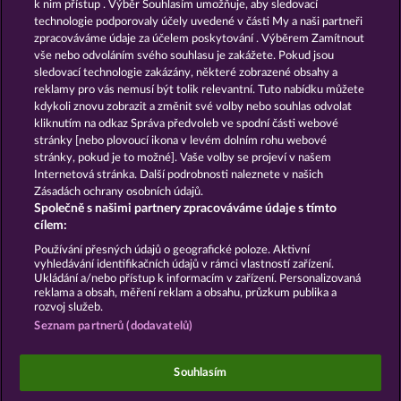
k nim přístup . Výběr Souhlasím umožňuje, aby sledovací
technologie podporovaly účely uvedené v části My a naši partneři
GOLDEN EI OF
FOREVER
zpracováváme údaje za účelem poskytování . Výběrem Zamítnout
MOORHUHN
DIAMONDS
vše nebo odvoláním svého souhlasu je zakážete. Pokud jsou
sledovací technologie zakázány, některé zobrazené obsahy a
Zobrazit všechny hry
reklamy pro vás nemusí být tolik relevantní. Tuto nabídku můžete
kdykoli znovu zobrazit a změnit své volby nebo souhlas odvolat
kliknutím na odkaz Správa předvoleb ve spodní části webové
Podmínky
Prohlášení o ochraně údajů
stránky [nebo plovoucí ikona v levém dolním rohu webové
stránky, pokud je to možné]. Vaše volby se projeví v našem
Kontakt
Společnost
Časté dotazy
Internetová stránka. Další podrobnosti naleznete v našich
Zásadách ochrany osobních údajů.
Společně s našimi partnery zpracováváme údaje s tímto
Facebook
cílem:
Podat Žádost o Odstoupení
Používání přesných údajů o geografické poloze. Aktivní
vyhledávání identifikačních údajů v rámci vlastností zařízení.
Ukládání a/nebo přístup k informacím v zařízení. Personalizovaná
reklama a obsah, měření reklam a obsahu, průzkum publika a
rozvoj služeb.
Seznam partnerů (dodavatelů)
Sociální kasinové hry jsou určeny výhradně k
zábavním účelům a nemají vůbec žádný vliv na
Souhlasím
možné budoucí úspěchy v oblasti hazardu se
skutečnými penězi.