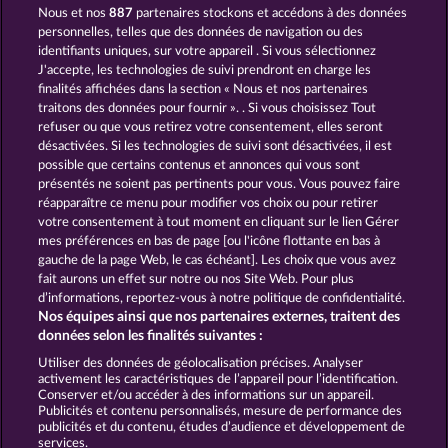
Nous et nos
887
partenaires stockons et accédons à des données
MIGHTY DRAGON
THE GRIFFIN
personnelles, telles que des données de navigation ou des
identifiants uniques, sur votre appareil . Si vous sélectionnez
J'accepte, les technologies de suivi prendront en charge les
finalités affichées dans la section « Nous et nos partenaires
traitons des données pour fournir ». . Si vous choisissez Tout
refuser ou que vous retirez votre consentement, elles seront
désactivées. Si les technologies de suivi sont désactivées, il est
possible que certains contenus et annonces qui vous sont
THE LAND OF HEROES
THE GUARDIAN GOD: HEIMDALL'S HORN
présentés ne soient pas pertinents pour vous. Vous pouvez faire
réapparaître ce menu pour modifier vos choix ou pour retirer
votre consentement à tout moment en cliquant sur le lien Gérer
mes préférences en bas de page [ou l'icône flottante en bas à
CGU
Charte de confidentialité
gauche de la page Web, le cas échéant]. Les choix que vous avez
fait aurons un effet sur notre ou nos Site Web. Pour plus
Mentions légales
Société
FAQ
d’informations, reportez-vous à notre politique de confidentialité.
Nos équipes ainsi que nos partenaires externes, traitent des
Facebook
données selon les finalités suivantes :
Utiliser des données de géolocalisation précises. Analyser
Envoyer la demande de rétractation
activement les caractéristiques de l’appareil pour l’identification.
Conserver et/ou accéder à des informations sur un appareil.
Publicités et contenu personnalisés, mesure de performance des
publicités et du contenu, études d’audience et développement de
services.